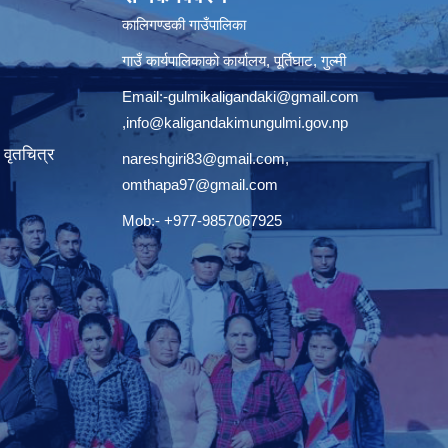
कालिगण्डकी गाउँपालिका
गाउँ कार्यपालिकाको कार्यालय, पूर्तिघाट, गुल्मी
Email:
-gulmikaligandaki@gmail.com
,
info@kaligandakimungulmi.gov.np
वृतचित्र
nareshgiri83@gmail.com
,
omthapa97@gmail.com
Mob:- +977-9857067925