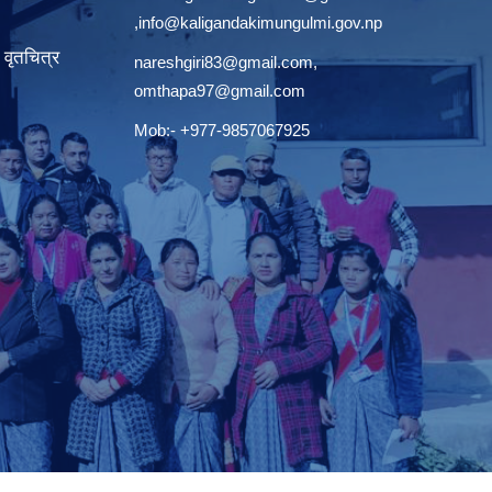
,
info@kaligandakimungulmi.gov.np
वृतचित्र
nareshgiri83@gmail.com
,
omthapa97@gmail.com
Mob:- +977-9857067925