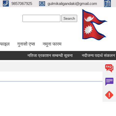
9857067925
gulmikaligandaki@gmail.com
Search form
Search
ोफाइल
गुनासो एप्स
नमुना फारम
नतिजा प्रकाशन सम्बन्धी सूचना
नदीजन्य पदार्थ संकलन बन्द