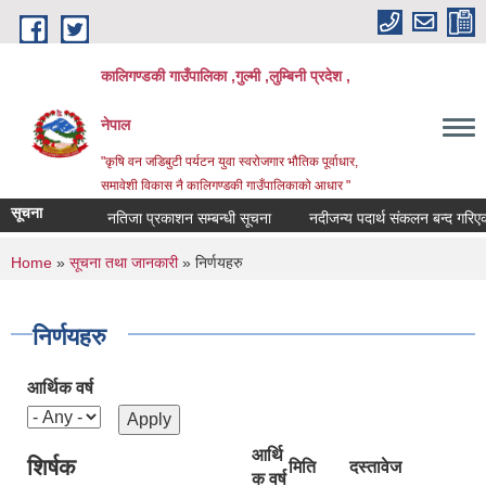
Skip to main content
कालिगण्डकी गाउँपालिका ,गुल्मी ,लुम्बिनी प्रदेश ,
नेपाल
"कृषि वन जडिबुटी पर्यटन युवा स्वरोजगार भौतिक पूर्वाधार,
समावेशी विकास नै कालिगण्डकी गाउँपालिकाको आधार "
सूचना
नतिजा प्रकाशन सम्बन्धी सूचना
नदीजन्य पदार्थ संकलन बन्द गरिएको स
You are here
Home
»
सूचना तथा जानकारी
» निर्णयहरु
निर्णयहरु
आर्थिक वर्ष
आर्थि
शिर्षक
मिति
दस्तावेज
क वर्ष