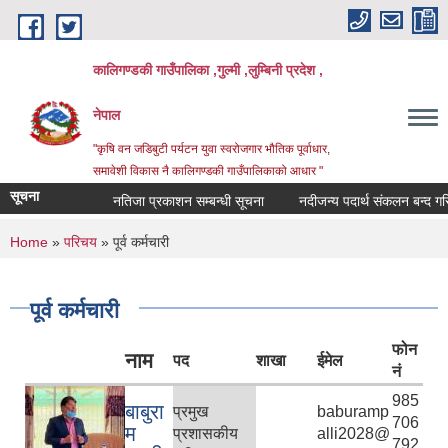
Skip to main content
कालिगण्डकी गाउँपालिका ,गुल्मी ,लुम्बिनी प्रदेश ,
नेपाल
"कृषि वन जडिबुटी पर्यटन युवा स्वरोजगार भौतिक पूर्वाधार,
समावेशी विकास नै कालिगण्डकी गाउँपालिकाको आधार "
सूचना
नतिजा प्रकाशन सम्बन्धी सूचना
नदीजन्य पदार्थ संकलन बन्द गरिएको
You are here
Home
»
परिचय
» पूर्व कर्मचारी
पूर्व कर्मचारी
फोन
नाम
पद
शाखा
ईमेल
नं
985
बाबुरा
प्रमुख
baburamp
706
म
प्रशासकीय
alli2028@
792