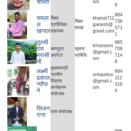
चौधरी
om
8
984
यमला
शिक्षा
khanal711
शिक्षा
736
ल
प्राबिधिक
ganesh@
शाखा
571
खनाल
सहायक
gmail.com
1
तुल्सी
985
trmarasini
राम
कम्प्युटर
सूचना
708
@gmail.c
मरासी
अपरेटर
प्रबिधि
714
om
नी
8
मुख्यमन्त्री
लक्ष्मी
984
ग्रामीण
uniquelux
ढकाल
112
विकास
@gmail.c
न्यौपा
316
कार्यक्रम
om
ने
4
संयोजक
सिजन
वास संयोजक
राना