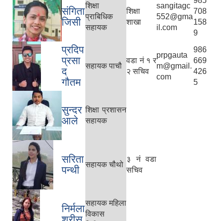
985
शिक्षा
sangitagc
संगिता
शिक्षा
708
प्राबिधिक
552@gma
जिसी
शाखा
158
सहायक
il.com
9
प्रदिप
986
prpgauta
प्रसा
वडा नं १ र
669
सहायक पाचौ
m@gmail.
द
२ सचिव
426
com
गौतम
5
सुन्दर
शिक्षा प्रशासन
आले
सहायक
सरिता
३ नं वडा
सहायक चौथो
पन्थी
सचिव
सहायक महिला
निर्मला
विकास
श्रीस