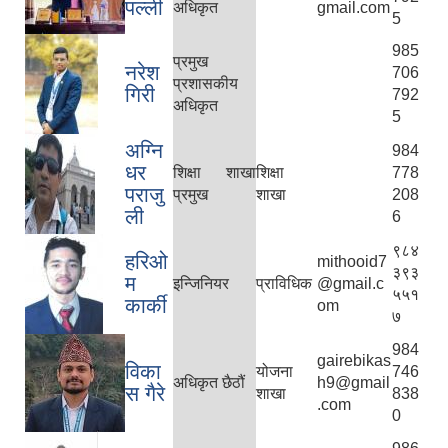
पल्ली
अधिकृत
gmail.com
5
985
प्रमुख
नरेश
706
प्रशासकीय
गिरी
792
अधिकृत
5
अग्नि
984
धर
शिक्षा शाखा
शिक्षा
778
पराजु
प्रमुख
शाखा
208
ली
6
९८४
हरिओ
mithooid7
३९३
म
इन्जिनियर
प्राविधिक
@gmail.c
५५१
कार्की
om
७
984
gairebikas
विका
योजना
746
अधिकृत छैठौ‌ं
h9@gmail
स गैरे
शाखा
838
.com
0