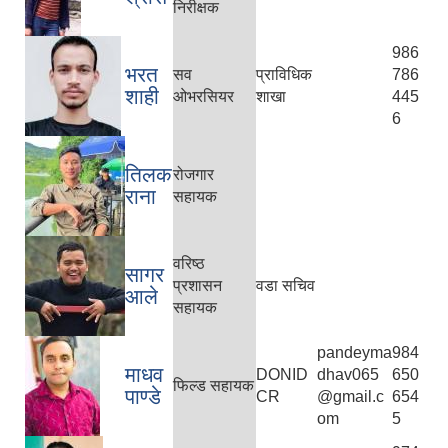
निरीक्षक
986
भरत
सव
प्राविधिक
786
शाही
ओभरसियर
शाखा
445
6
तिलक
रोजगार
राना
सहायक
वरिष्ठ
सागर
प्रशासन
वडा सचिव
आले
सहायक
pandeyma
984
माधव
DONID
dhav065
650
फिल्ड सहायक
पाण्डे
CR
@gmail.c
654
om
5