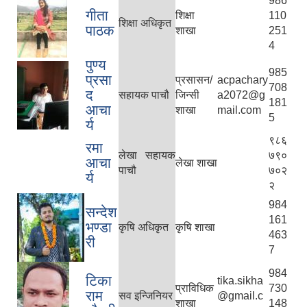
986
गीता
शिक्षा
110
शिक्षा अधिकृत
पाठक
शाखा
251
4
पुण्य
985
प्रसा
प्रसासन/
acpachary
708
द
सहायक पाचौ
जिन्सी
a2072@g
181
आचा
शाखा
mail.com
5
र्य
९८६
रमा
लेखा सहायक
७९०
आचा
लेखा शाखा
पाचौ
७०२
र्य
२
984
सन्देश
161
भण्डा
कृषि अधिकृत
कृषि शाखा
463
री
7
984
टिका
tika.sikha
प्राविधिक
730
राम
सव इन्जिनियर
@gmail.c
शाखा
148