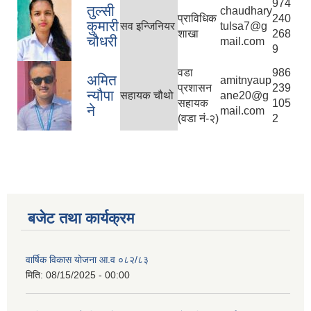
974
तुल्सी
chaudhary
प्राविधिक
240
कुमारी
सव इन्जिनियर
tulsa7@g
शाखा
268
चौधरी
mail.com
9
वडा
986
अमित
amitnyaup
प्रशासन
239
न्यौपा
सहायक चौथो
ane20@g
सहायक
105
ने
mail.com
(वडा नं-२)
2
बजेट तथा कार्यक्रम
वार्षिक विकास योजना आ.व ०८२/८३
मिति:
08/15/2025 - 00:00