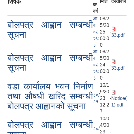
शिर्षक
मिति
दस्तावेज
क
वर्ष
आ.
08/2
बोलपत्र आह्वान सम्बन्धी
व.
5/20
०८
25 -
सूचना
33.pdf
२/८
00:0
३
0
आ.
08/2
बोलपत्र आह्वान सम्बन्धी
व.
5/20
०८
24 -
सूचना
33.pdf
२/८
00:0
३
0
वडा कार्यालय भवन निर्माण
10/1
9/20
तथा औषधी खरिद सम्बन्धी
८०/
23 -
Notice(
८१
बोलपत्र आह्वानको सूचना
12:2
1).pdf
7
10/0
बोलपत्र आह्वान सम्बन्धी
4/20
८०/
23 -