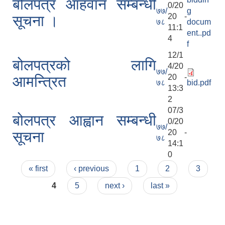
बोलपत्र आहवान सम्बन्धी
0/20
७७/
g
20 -
सूचना ।
७८
docum
11:1
ent..pd
4
f
12/1
बोलपत्रको लागि
4/20
७७/
20 -
आमन्त्रित
७८
bid.pdf
13:3
2
07/3
बोलपत्र आह्वान सम्बन्धी
0/20
७७/
20 -
सूचना
७८
14:1
0
Pages
« first
‹ previous
1
2
3
4
5
next ›
last »