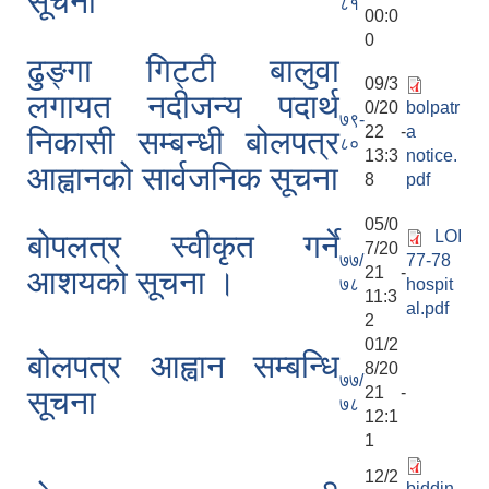
सूचना
८१
00:0
0
ढुङ्गा गिट्टी बालुवा
09/3
लगायत नदीजन्य पदार्थ
0/20
bolpatr
७९-
22 -
a
निकासी सम्बन्धी बोलपत्र
८०
13:3
notice.
आह्वानको सार्वजनिक सूचना
8
pdf
05/0
LOI
बोपलत्र स्वीकृत गर्ने
7/20
७७/
77-78
21 -
आशयको सूचना ।
७८
hospit
11:3
al.pdf
2
01/2
बोलपत्र आह्वान सम्बन्धि
8/20
७७/
21 -
सूचना
७८
12:1
1
12/2
biddin