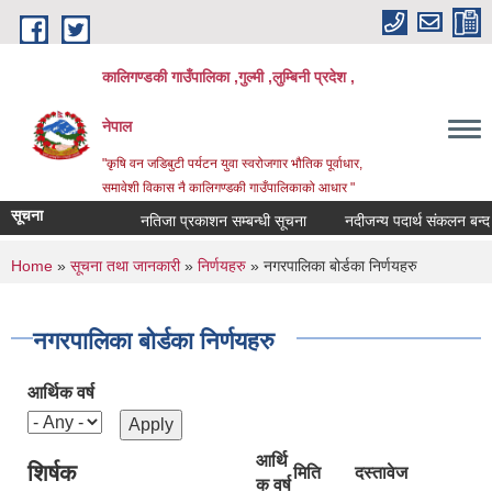
Skip to main content
कालिगण्डकी गाउँपालिका ,गुल्मी ,लुम्बिनी प्रदेश ,
नेपाल
"कृषि वन जडिबुटी पर्यटन युवा स्वरोजगार भौतिक पूर्वाधार,
समावेशी विकास नै कालिगण्डकी गाउँपालिकाको आधार "
सूचना
नतिजा प्रकाशन सम्बन्धी सूचना
नदीजन्य पदार्थ संकलन बन्द गरि
You are here
Home
»
सूचना तथा जानकारी
»
निर्णयहरु
» नगरपालिका बोर्डका निर्णयहरु
नगरपालिका बोर्डका निर्णयहरु
आर्थिक वर्ष
आर्थि
शिर्षक
मिति
दस्तावेज
क वर्ष