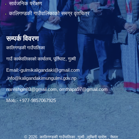
सार्वजनिक परीक्षण
कालिगण्डकी गाउँपालिकाको समग्र वृतचित्र
सम्पर्क विवरण
कालिगण्डकी गाउँपालिका
गाउँ कार्यपालिकाको कार्यालय, पूर्तिघाट, गुल्मी
Email:
-gulmikaligandaki@gmail.com
,
info@kaligandakimungulmi.gov.np
nareshgiri83@gmail.com
,
omthapa97@gmail.com
Mob:- +977-9857067925
© 2026 कालिगण्डकी गाउँपालिका ,गुल्मी ,लुम्बिनी प्रदेश , नेपाल