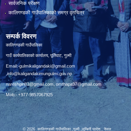
सार्वजनिक परीक्षण
कालिगण्डकी गाउँपालिकाको समग्र वृतचित्र
सम्पर्क विवरण
कालिगण्डकी गाउँपालिका
गाउँ कार्यपालिकाको कार्यालय, पूर्तिघाट, गुल्मी
Email:
-gulmikaligandaki@gmail.com
,
info@kaligandakimungulmi.gov.np
nareshgiri83@gmail.com
,
omthapa97@gmail.com
Mob:- +977-9857067925
© 2026 कालिगण्डकी गाउँपालिका ,गुल्मी ,लुम्बिनी प्रदेश , नेपाल