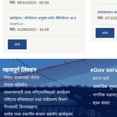
मिति:
08/15/2023 - 00:00
कार्यसम्पादन सम
कार्यक्रम / परियोजना अनुसार बजेट बिनियोजन आ.व.
मिति:
07/10/
२०७९/८०
मिति:
01/08/2023 - 16:08
अन्य
अन्य
महत्वपूर्ण लिंकहरु
eGov serv
नेपाल सरकारको पोर्टल
घटना दर्ता
ठेगाना परिवर्तन
सामाजिक सुरक्ष
प्रधानमन्त्री तथा मन्त्रिपरिषद्को कार्यालय
नागरिक वडापत्
राष्ट्रिय परिचयपत्र तथा पंजीकरण विभाग
श्रम संसार
निजामती किताबखाना
प्रदेश तथा स्थानीय शासन सहयोग कार्यक्रम