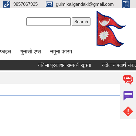
9857067925
gulmikaligandaki@gmail.com
Search form
Search
ोफाइल
गुनासो एप्स
नमुना फारम
नतिजा प्रकाशन सम्बन्धी सूचना
नदीजन्य पदार्थ संकलन ब